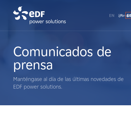
EN
FR
E
¿Por qué
¿Por qué EDF Power Solutions?
Sobre nosotros
Comunicados de
prensa
Qué hacemos
Manténgase al día de las últimas novedades de
Terratenientes
EDF power solutions.
Proveedores
Proyectos