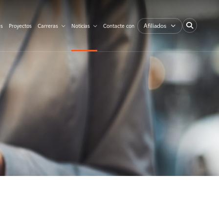
Afiliados
es
Proyectos
Carreras
Noticias
Contacte con