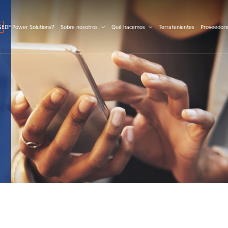
S
 EDF Power Solutions?
Sobre nosotros
Qué hacemos
Terratenientes
Proveedor