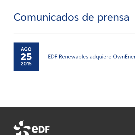
Carreras
Comunicados de prensa
Noticias
Contacte con
AGO
25
EDF Renewables adquiere OwnEne
Afiliados
2015