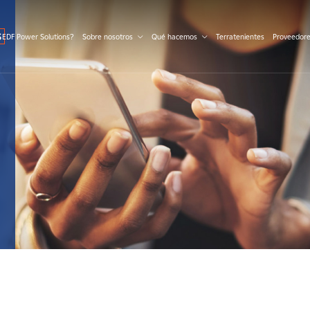
S
 EDF Power Solutions?
Sobre nosotros
Qué hacemos
Terratenientes
Proveedor