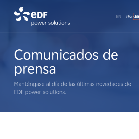
EN
FR
E
¿Por qué
¿Por qué EDF Power Solutions?
Sobre nosotros
Comunicados de
prensa
Qué hacemos
Manténgase al día de las últimas novedades de
Terratenientes
EDF power solutions.
Proveedores
Proyectos