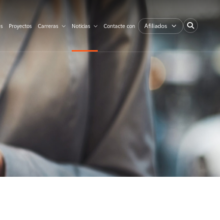
Afiliados
es
Proyectos
Carreras
Noticias
Contacte con