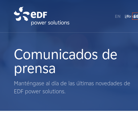
EN
FR
E
¿Por qué
¿Por qué EDF Power Solutions?
Sobre nosotros
Comunicados de
prensa
Qué hacemos
Manténgase al día de las últimas novedades de
Terratenientes
EDF power solutions.
Proveedores
Proyectos