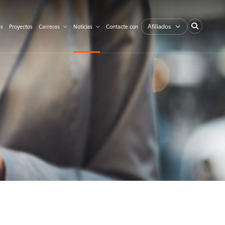
Afiliados
es
Proyectos
Carreras
Noticias
Contacte con