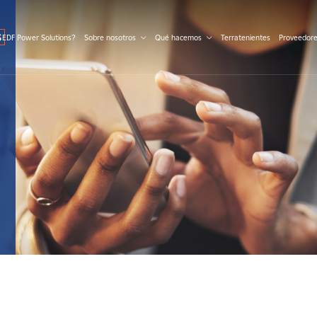
S
 EDF Power Solutions?
Sobre nosotros
Qué hacemos
Terratenientes
Proveedor