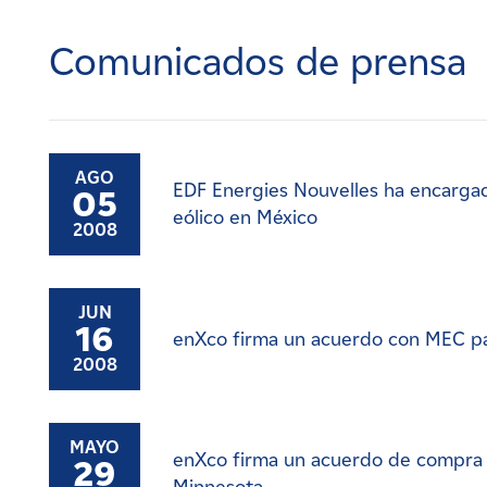
Carreras
Comunicados de prensa
Noticias
Contacte con
AGO
EDF Energies Nouvelles ha encargad
05
Afiliados
eólico en México
2008
JUN
16
enXco firma un acuerdo con MEC pa
2008
MAYO
enXco firma un acuerdo de compra d
29