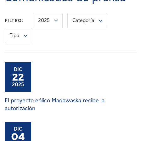
Carreras
2025
Categoría
FILTRO:
Noticias
Tipo
Contacte con
Afiliados
DIC
22
2025
El proyecto eólico Madawaska recibe la
autorización
DIC
04