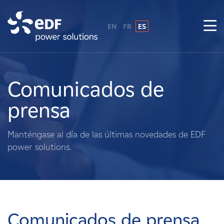
EN
FR
ES
¿Por qué EDF Power Solutions?
Sobre nosotros
Comunicados de
prensa
Qué hacemos
Manténgase al día de las últimas novedades de EDF
Terratenientes
power solutions.
Proveedores
Proyectos
Comunicados de prensa