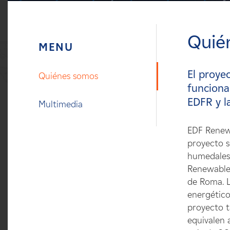
Carreras
Quié
Noticias
Contacte con
El proye
Quiénes somos
funciona
Afiliados
EDFR y l
Multimedia
EDF Renewa
proyecto s
humedales.
Renewables
de Roma. L
energético
proyecto t
equivalen 