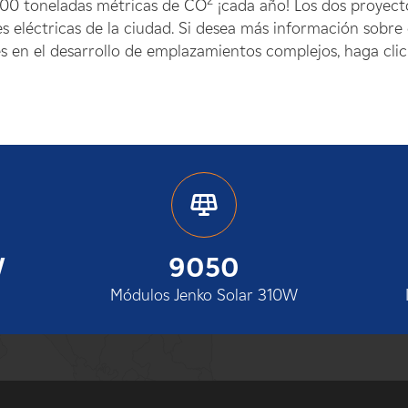
2
300 toneladas métricas de CO
¡cada año! Los dos proyect
100%
s eléctricas de la ciudad. Si desea más información sobre
 en el desarrollo de emplazamientos complejos, haga clic
W
9050
Módulos Jenko Solar 310W