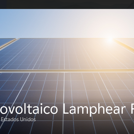
S
 EDF Power Solutions?
Sobre nosotros
Qué hacemos
Terratenientes
Proveedor
tovoltaico Lamphear
 Estados Unidos
Tipos
Tecnol
FILTRO: