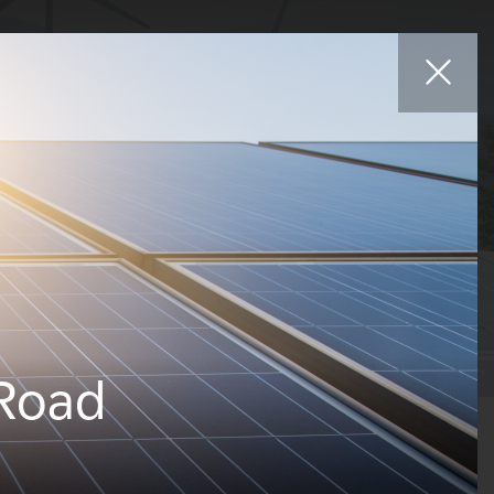
Afiliados
es
Proyectos
Carreras
Noticias
Contacte con
 Road
ogías
Estados
Países