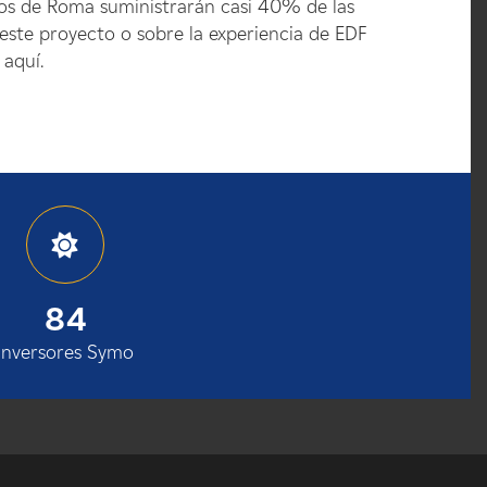
os de Roma suministrarán casi 40% de las
 este proyecto o sobre la experiencia de EDF
 aquí.
84
Inversores Symo