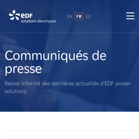
EN
FR
ES
Pourquoi EDF power solutions ?
A propos de nous
Communiqués de
presse
Ce que nous faisons
Restez informé des dernières actualités d'EDF power
Propriétaires fonciers
solutions.
Fournisseurs
Projets