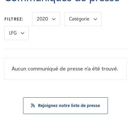
Carrières
2020
Catégorie
FILTREZ:
Nouvelles
LFG
Contactez-nous
Affiliés
Aucun communiqué de presse n'a été trouvé.
Rejoignez notre liste de presse