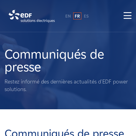
EN
FR
ES
Pourquoi EDF power solutions ?
A propos de nous
Communiqués de
presse
Ce que nous faisons
Restez informé des dernières actualités d'EDF power
Propriétaires fonciers
solutions.
Fournisseurs
Projets
Communiqués de presse