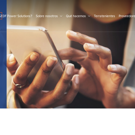
S
 EDF Power Solutions?
Sobre nosotros
Qué hacemos
Terratenientes
Proveedor