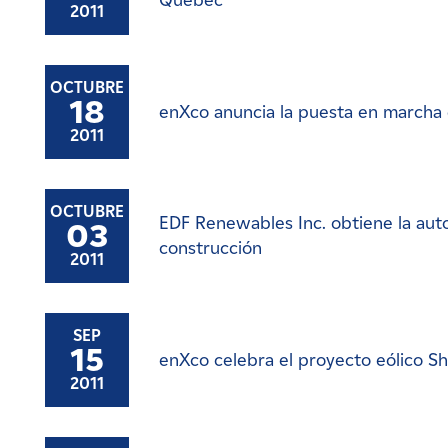
Quebec
2011
OCTUBRE
18
enXco anuncia la puesta en marcha 
2011
OCTUBRE
EDF Renewables Inc. obtiene la auto
03
construcción
2011
SEP
15
enXco celebra el proyecto eólico Sh
2011