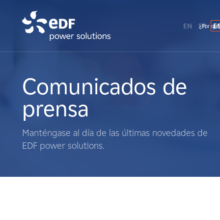
EN
FR
E
¿Por qué
¿Por qué EDF Power Solutions?
Sobre nosotros
Comunicados de
prensa
Qué hacemos
Manténgase al día de las últimas novedades de
Terratenientes
EDF power solutions.
Proveedores
Proyectos