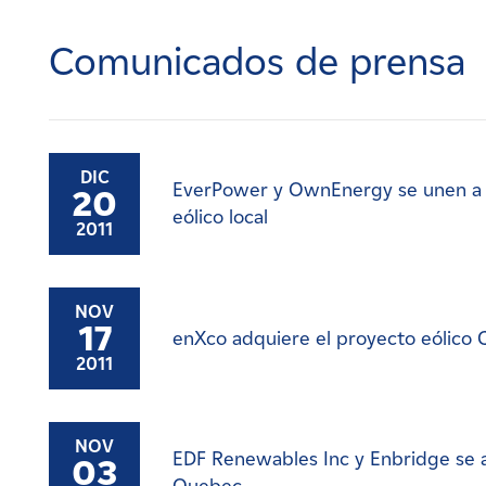
Carreras
Comunicados de prensa
Noticias
Contacte con
DIC
EverPower y OwnEnergy se unen a l
20
Afiliados
eólico local
2011
NOV
17
enXco adquiere el proyecto eólico
2011
NOV
EDF Renewables Inc y Enbridge se 
03