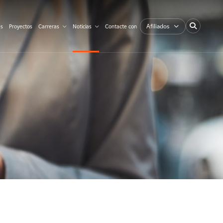
Afiliados
es
Proyectos
Carreras
Noticias
Contacte con