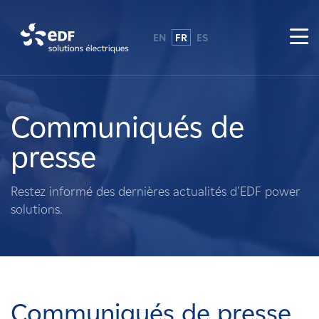
EN
FR
ES
Pourquoi EDF power solutions ?
A propos de nous
Communiqués de
presse
Ce que nous faisons
Restez informé des dernières actualités d'EDF power
Propriétaires fonciers
solutions.
Fournisseurs
Projets
Communiqués de presse