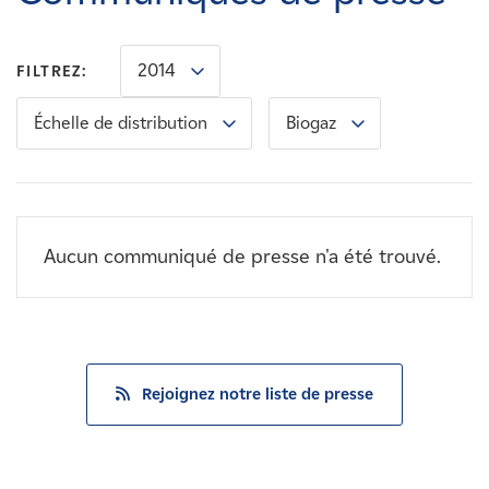
Carrières
2014
FILTREZ:
Nouvelles
Échelle de distribution
Biogaz
Contactez-nous
Affiliés
Aucun communiqué de presse n'a été trouvé.
Rejoignez notre liste de presse