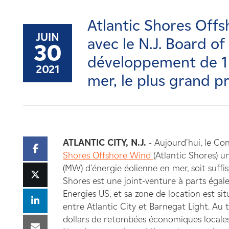
Carrières
Atlantic Shores Off
Nouvelles
JUIN
avec le N.J. Board of 
30
développement de 1
Contactez-nous
2021
mer, le plus grand p
Affiliés
ATLANTIC CITY, N.J.
- Aujourd'hui, le Con
Shores Offshore Wind
(Atlantic Shores) 
(MW) d'énergie éolienne en mer, soit suff
Shores est une joint-venture à parts éga
Energies US, et sa zone de location est si
entre Atlantic City et Barnegat Light. Au 
dollars de retombées économiques locales ga