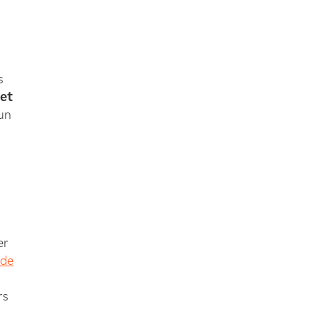
s
 et
 un
er
 de
rs