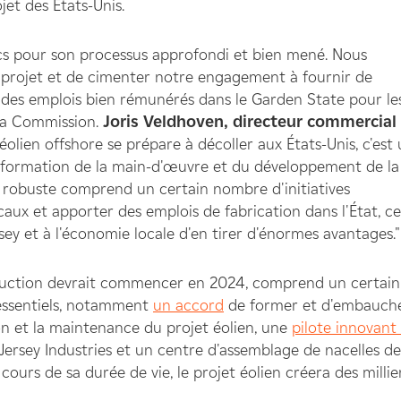
et des États-Unis.
ics pour son processus approfondi et bien mené. Nous
e projet et de cimenter notre engagement à fournir de
e des emplois bien rémunérés dans le Garden State pour le
 la Commission.
Joris Veldhoven, directeur commercial
l'éolien offshore se prépare à décoller aux États-Unis, c'est
a formation de la main-d'œuvre et du développement de la
 robuste comprend un certain nombre d'initiatives
ocaux et apporter des emplois de fabrication dans l'État, ce
ey et à l'économie locale d'en tirer d'énormes avantages."
struction devrait commencer en 2024, comprend un certain
 essentiels, notamment
un accord
de former et d'embauch
ion et la maintenance du projet éolien, une
pilote innovant
ersey Industries et un centre d'assemblage de nacelles de
ours de sa durée de vie, le projet éolien créera des millie