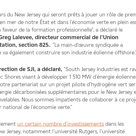
leurs du New Jersey qui seront prêts à jouer un rôle de pre
 en mer de notre État et dans l'économie verte en plein es
faveur de la formation professionnelle", a déclaré le
Greg Lalevee, directeur commercial de l'Union
tation, section 825.
. "La main-d'œuvre syndiquée a
e va également construire son industrie éolienne offshore.
ection de SJI, a déclaré,
"South Jersey Industries est ra
tic Shores visant à développer 1 510 MW d'énergie éolienne
otre partenariat sur un projet pilote d'hydrogène vert se
nergie décarbonisées supplémentaires pour le New Jersey 
uvelables. Nous sommes impatients de collaborer à ce proj
 national de l'économie verte."
alement
un certain nombre d'investissements
dans les
ew Jersey, notamment l'université Rutgers, l'université