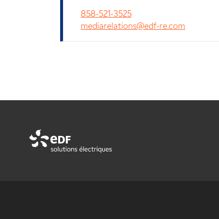
858-521-3525
mediarelations@edf-re.com