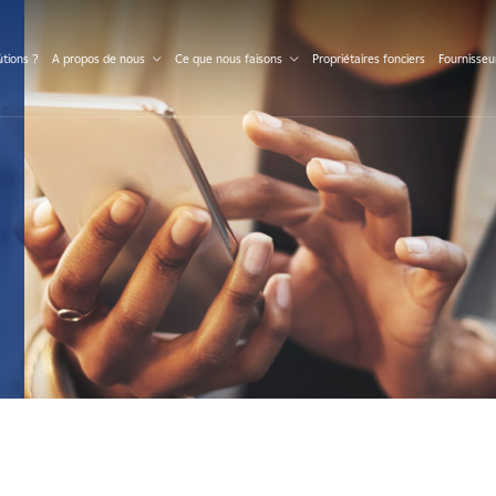
S
tions ?
A propos de nous
Ce que nous faisons
Propriétaires fonciers
Fournisseu