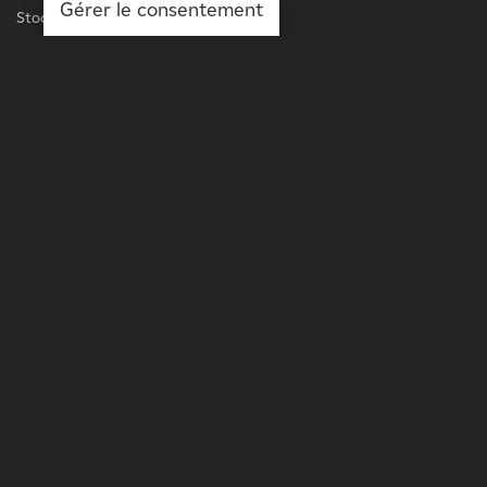
Gérer le consentement
Stockage
Chargement des véhicules électriques
Services
LIGNE D'AFFAIRES
L'énergie à l'échelle du réseau
Puissance à l'échelle de la distribution
Solutions sur site
Optimisation des actifs
PLUS DE
Propriétaires fonciers
Projets
Communiqués de presse
Leadership éclairé