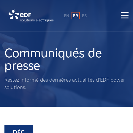
EN
FR
ES
Pourquoi EDF power solutions ?
A propos de nous
Communiqués de
presse
Ce que nous faisons
Restez informé des dernières actualités d'EDF power
Propriétaires fonciers
solutions.
Fournisseurs
Projets
DÉC