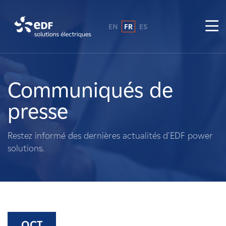
EN
FR
ES
Pourquoi EDF power solutions ?
A propos de nous
Communiqués de
presse
Ce que nous faisons
Restez informé des dernières actualités d'EDF power
Propriétaires fonciers
solutions.
Fournisseurs
Projets
OCT