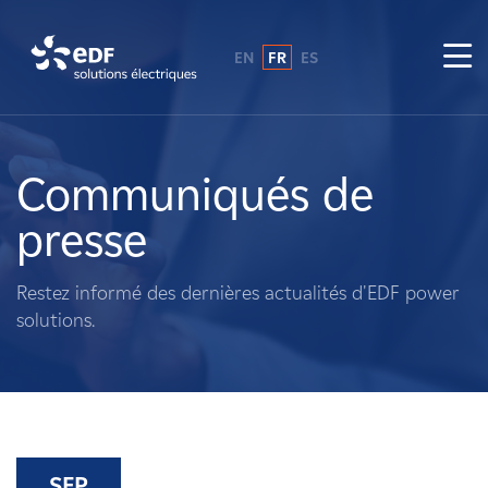
EN
FR
ES
Pourquoi EDF power solutions ?
A propos de nous
Communiqués de
presse
Ce que nous faisons
Restez informé des dernières actualités d'EDF power
Propriétaires fonciers
solutions.
Fournisseurs
Projets
SEP