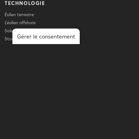
TECHNOLOGIE
Éolien terrestre
L'éolien offshore
Solaire
Gérer le consentement
Stockage
Chargement des véhicules électriques
Services
LIGNE D'AFFAIRES
L'énergie à l'échelle du réseau
Puissance à l'échelle de la distribution
Solutions sur site
Optimisation des actifs
PLUS DE