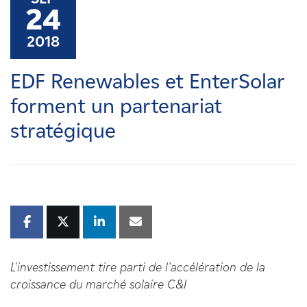
Carrières
24
2018
Nouvelles
EDF Renewables et EnterSolar
Contactez-nous
forment un partenariat
stratégique
Affiliés
L'investissement tire parti de l'accélération de la
croissance du marché solaire C&I