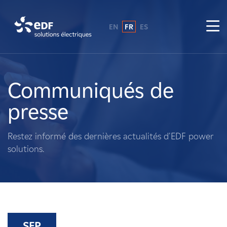
EN
FR
ES
Pourquoi EDF power solutions ?
A propos de nous
Communiqués de
presse
Ce que nous faisons
Restez informé des dernières actualités d'EDF power
Propriétaires fonciers
solutions.
Fournisseurs
Projets
SEP