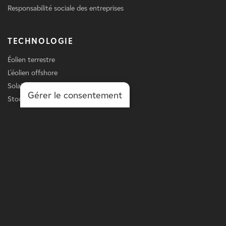
Responsabilité sociale des entreprises
TECHNOLOGIE
Éolien terrestre
L'éolien offshore
Solaire
Gérer le consentement
Stockage
Chargement des véhicules électriques
Services
LIGNE D'AFFAIRES
L'énergie à l'échelle du réseau
Puissance à l'échelle de la distribution
Solutions sur site
Optimisation des actifs