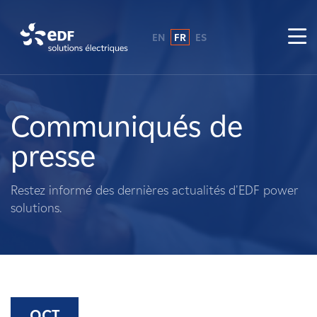
EN
FR
ES
Pourquoi EDF power solutions ?
A propos de nous
Communiqués de
presse
Ce que nous faisons
Restez informé des dernières actualités d'EDF power
Propriétaires fonciers
solutions.
Fournisseurs
Projets
OCT