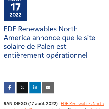
Carrières
17
2022
Nouvelles
EDF Renewables North
Contactez-nous
America annonce que le site
solaire de Palen est
Affiliés
entièrement opérationnel
SAN DIEGO (17 août 2022)
:
EDF Renewables North