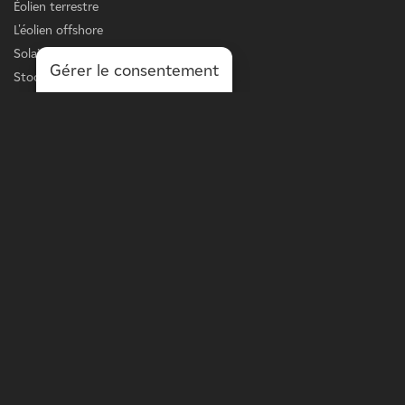
Éolien terrestre
L'éolien offshore
Solaire
Gérer le consentement
Stockage
Chargement des véhicules électriques
Services
LIGNE D'AFFAIRES
L'énergie à l'échelle du réseau
Puissance à l'échelle de la distribution
Solutions sur site
Optimisation des actifs
PLUS DE
Propriétaires fonciers
Projets