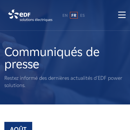
EN
FR
ES
Pourquoi EDF power solutions ?
A propos de nous
Communiqués de
presse
Ce que nous faisons
Restez informé des dernières actualités d'EDF power
Propriétaires fonciers
solutions.
Fournisseurs
Projets
AOÛT