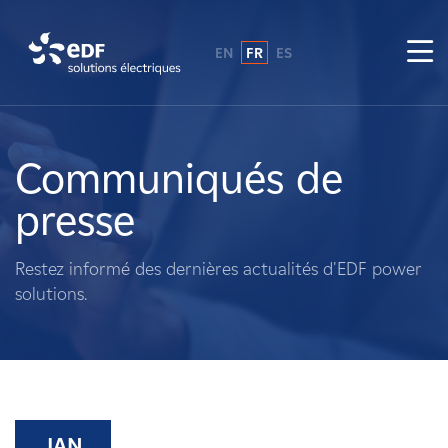
EN
FR
ES
Pourquoi EDF power solutions ?
A propos de nous
Communiqués de
presse
Ce que nous faisons
Restez informé des dernières actualités d'EDF power
Propriétaires fonciers
solutions.
Fournisseurs
Projets
JAN