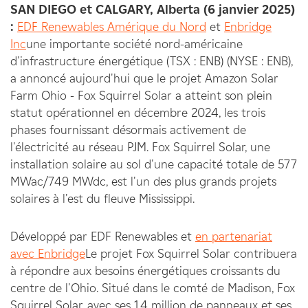
S
AN DIEGO
et C
ALGARY, Alberta (6 janvier 2025)
:
EDF Renewables Amérique du Nord
et
Enbridge
Inc
une importante société nord-américaine
d'infrastructure énergétique (TSX : ENB) (NYSE : ENB),
a annoncé aujourd'hui que le projet Amazon Solar
Farm Ohio - Fox Squirrel Solar a atteint son plein
statut opérationnel en décembre 2024, les trois
phases fournissant désormais activement de
l'électricité au réseau PJM. Fox Squirrel Solar, une
installation solaire au sol d'une capacité totale de 577
MWac/749 MWdc, est l'un des plus grands projets
solaires à l'est du fleuve Mississippi.
Développé par EDF Renewables et
en partenariat
avec Enbridge
Le projet Fox Squirrel Solar contribuera
à répondre aux besoins énergétiques croissants du
centre de l'Ohio. Situé dans le comté de Madison, Fox
Squirrel Solar, avec ses 1,4 million de panneaux et ses