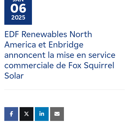
Carrières
06
2025
Nouvelles
EDF Renewables North
Contactez-nous
America et Enbridge
annoncent la mise en service
Affiliés
commerciale de Fox Squirrel
Solar