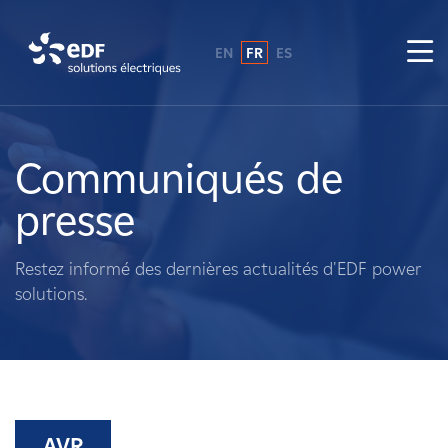
EN
FR
ES
Pourquoi EDF power solutions ?
A propos de nous
Communiqués de
presse
Ce que nous faisons
Restez informé des dernières actualités d'EDF power
Propriétaires fonciers
solutions.
Fournisseurs
Projets
AVR