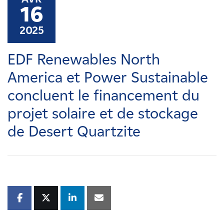
Carrières
16
2025
Nouvelles
EDF Renewables North
Contactez-nous
America et Power Sustainable
concluent le financement du
Affiliés
projet solaire et de stockage
de Desert Quartzite