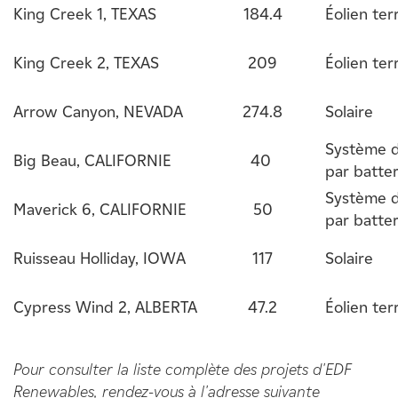
King Creek 1, TEXAS
184.4
Éolien ter
King Creek 2, TEXAS
209
Éolien ter
Arrow Canyon, NEVADA
274.8
Solaire
Système d
Big Beau, CALIFORNIE
40
par batter
Système d
Maverick 6, CALIFORNIE
50
par batter
Ruisseau Holliday, IOWA
117
Solaire
Cypress Wind 2, ALBERTA
47.2
Éolien ter
Pour consulter la liste complète des projets d'EDF
Renewables, rendez-vous à l'adresse suivante