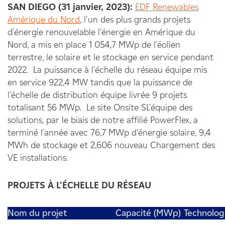
SAN DIEGO (
31 janvier
, 202
3
):
EDF Renewables
Amérique du Nord
,
l'un des plus grands projets
d'énergie renouvelable
l'énergie
en Amérique du
Nord,
a mis en place 1 054,7 MWp de
l'éolien
terrestre, le solaire et le stockage en
service pendant
2022.
La puissance à l'échelle du réseau
équipe
mis
en service 922,4 MW
tandis que la puissance de
l'échelle de distribution
équipe
livrée
9 projet
s
totalisant 56 MWp.
Le site
O
nsite
S
L'équipe des
solutions
,
par le biais de notre
affilié
PowerFlex
,
a
terminé l'année avec
76,7 MWp d'énergie solaire
,
9,4
MWh de stockage
et
2,606
nouveau
Chargement des
VE
installations.
PROJETS À L'ÉCHELLE DU RÉSEAU
Nom du projet
Capacité (MWp)
Technolog