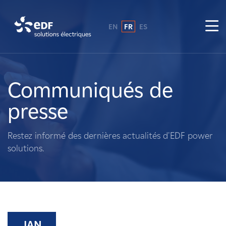
EN
FR
ES
Pourquoi EDF power solutions ?
A propos de nous
Communiqués de
presse
Ce que nous faisons
Restez informé des dernières actualités d'EDF power
Propriétaires fonciers
solutions.
Fournisseurs
Projets
JAN