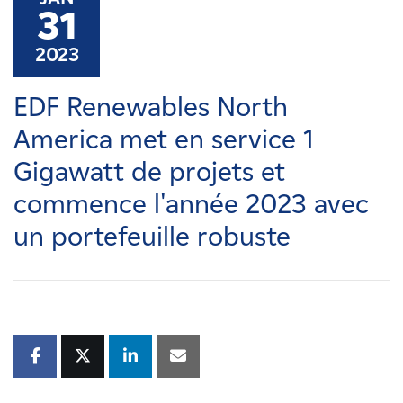
Carrières
31
2023
Nouvelles
EDF Renewables North
Contactez-nous
America met en service 1
Gigawatt de projets et
Affiliés
commence l'année 2023 avec
un portefeuille robuste