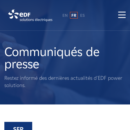
EN
FR
ES
Pourquoi EDF power solutions ?
A propos de nous
Communiqués de
presse
Ce que nous faisons
Restez informé des dernières actualités d'EDF power
Propriétaires fonciers
solutions.
Fournisseurs
Projets
SEP