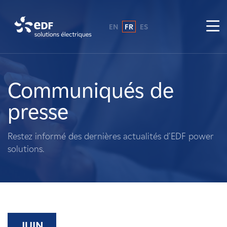
EN
FR
ES
Pourquoi EDF power solutions ?
A propos de nous
Communiqués de
presse
Ce que nous faisons
Restez informé des dernières actualités d'EDF power
Propriétaires fonciers
solutions.
Fournisseurs
Projets
JUIN