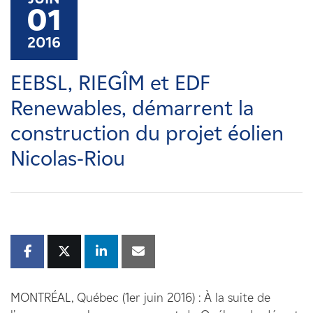
Carrières
01
2016
Nouvelles
EEBSL, RIEGÎM et EDF
Contactez-nous
Renewables, démarrent la
construction du projet éolien
Affiliés
Nicolas-Riou
MONTRÉAL, Québec (1er juin 2016) : À la suite de