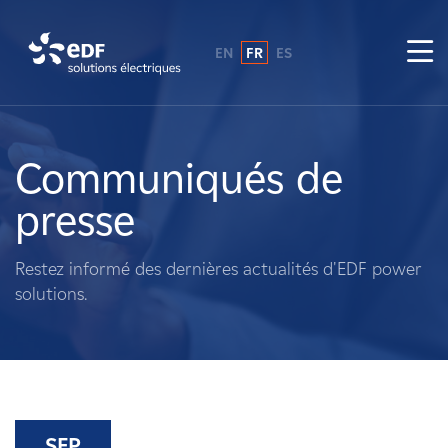
EN
FR
ES
Pourquoi EDF power solutions ?
A propos de nous
Communiqués de
presse
Ce que nous faisons
Restez informé des dernières actualités d'EDF power
Propriétaires fonciers
solutions.
Fournisseurs
Projets
SEP