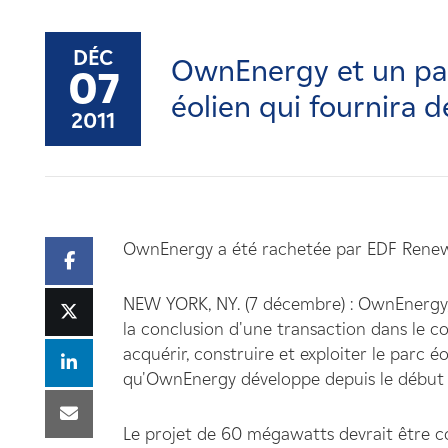
Carrières
DÉC
OwnEnergy et un par
Nouvelles
07
éolien qui fournira 
2011
Contactez-nous
Affiliés
OwnEnergy a été rachetée par EDF Renewa
NEW YORK, NY. (7 décembre) : OwnEnergy, 
la conclusion d'une transaction dans le 
acquérir, construire et exploiter le parc é
qu'OwnEnergy développe depuis le début av
Le projet de 60 mégawatts devrait être cons