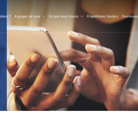
S
tions ?
A propos de nous
Ce que nous faisons
Propriétaires fonciers
Fournisseu