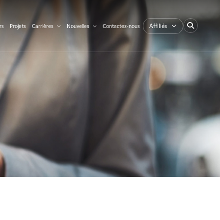
Affiliés
rs
Projets
Carrières
Nouvelles
Contactez-nous