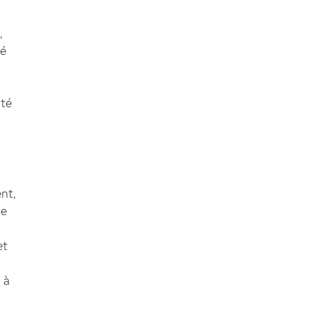
,
té
ité
nt,
le
et
 à