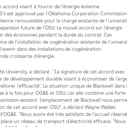
cord visant à fournir de l'énergie éolienne
S'il est approuvé par l'Oklahoma Corporation Commission
olienne renouvelable pour la charge existante de l'universi
xpansion future de l'OSU. Le nouvel accord sur l'énergie
iser des économies pendant la durée du contrat. Ces
e de l'installation de cogénération existante de l'univers
à l'avenir dans des installations de cogénération
de croissante d'énergie.
e University, a déclaré : "La signature de cet accord avec
ale de développement durable visant à économiser de l'arge
liorer l'efficacité". La situation unique de Blackwell dans 
e à la fois pour OG&E et OSU, car elle combine une forte
nsmission existant. L'emplacement de Blackwell nous perm
tion de cet accord avec OSU", a déclaré Wayne Walker,
G&E. "Nous avons été très satisfaits de l'accueil réservé
place un réseau de transport d'électricité efficace. "Nous