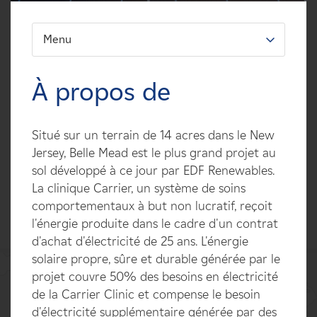
Carrières
Menu
FILTREZ:
Nouvelles
Types
À propos de
Contactez-nous
Technologies
Situé sur un terrain de 14 acres dans le New
Affiliés
Statuts
Jersey, Belle Mead est le plus grand projet au
sol développé à ce jour par EDF Renewables.
Pays
La clinique Carrier, un système de soins
comportementaux à but non lucratif, reçoit
l'énergie produite dans le cadre d'un contrat
d'achat d'électricité de 25 ans. L'énergie
solaire propre, sûre et durable générée par le
projet couvre 50% des besoins en électricité
de la Carrier Clinic et compense le besoin
d'électricité supplémentaire générée par des