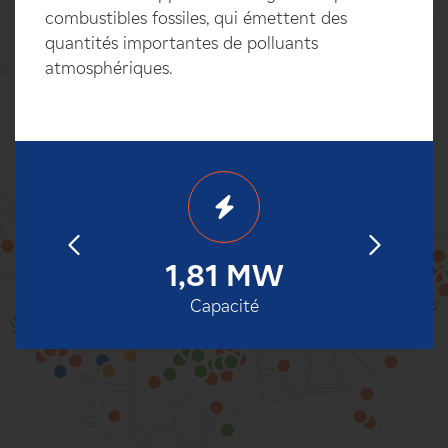
combustibles fossiles, qui émettent des
quantités importantes de polluants
atmosphériques.
2009
1,81 MW
Déc
100%
en service
Capacité
Date de m