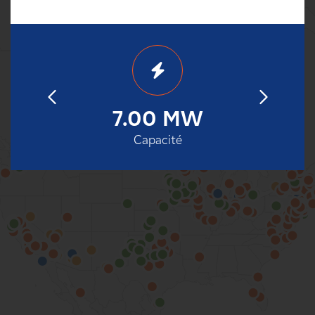
23
7.00 MW
2
en service
Capacité
Date de m
100%