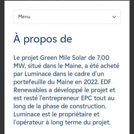
Carrières
Menu
FILTREZ:
Nouvelles
Types
À propos de
Contactez-nous
Technologies
Le projet Green Mile Solar de 7,00
Affiliés
Statuts
MW, situé dans le Maine, a été acheté
par Luminace dans le cadre d'un
Pays
portefeuille du Maine en 2022. EDF
Renewables a développé le projet et
est resté l'entrepreneur EPC tout au
long de la phase de construction.
Luminace est le propriétaire et
l'opérateur à long terme du projet.