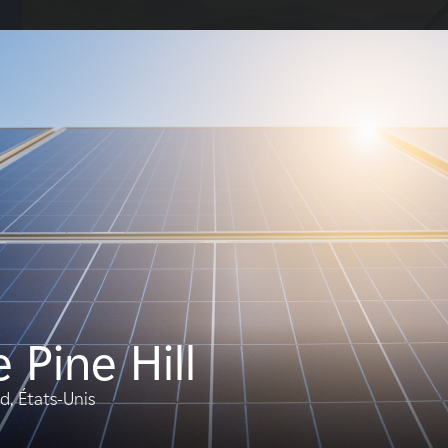
S
tions ?
A propos de nous
Ce que nous faisons
Propriétaires fonciers
Fournisseu
e Pine Hill
d, États-Unis
Types
Techno
FILTREZ: