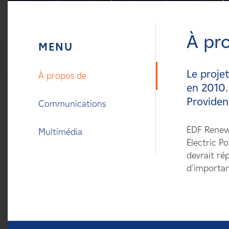
Carrières
À pr
Nouvelles
Contactez-nous
Le proje
À propos de
en 2010.
Affiliés
Providen
Communications
EDF Renewa
Multimédia
Electric Po
devrait ré
d'importan