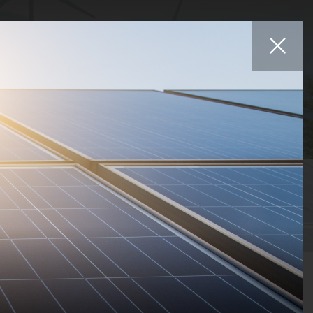
Affiliés
rs
Projets
Carrières
Nouvelles
Contactez-nous
logies
Statuts
Pays