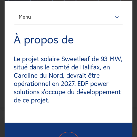
Carrières
Menu
FILTREZ:
Nouvelles
Types
À propos de
Contactez-nous
Technologies
Le projet solaire Sweetleaf de 93 MW,
Affiliés
Statuts
situé dans le comté de Halifax, en
Caroline du Nord, devrait être
Pays
opérationnel en 2027. EDF power
solutions s'occupe du développement
de ce projet.