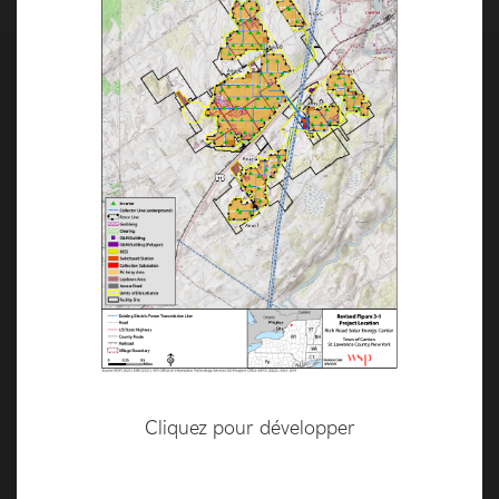
A PROPOS DE NOUS
Pourquoi EDF power solutions ?
Qui sommes-nous ?
Qui nous servons
Rencontrez notre équipe
Déclarations de l'entreprise
Responsabilité sociale des entreprises
TECHNOLOGIE
Éolien terrestre
Cliquez pour développer
L'éolien offshore
Solaire
Stockage