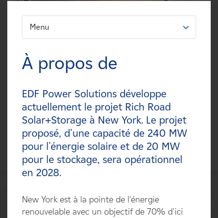
Carrières
Menu
FILTREZ:
Nouvelles
Types
À propos de
Contactez-nous
Technologies
EDF Power Solutions développe
Affiliés
Statuts
actuellement le projet Rich Road
Solar+Storage à New York. Le projet
Pays
proposé, d'une capacité de 240 MW
pour l'énergie solaire et de 20 MW
pour le stockage, sera opérationnel
en 2028.
New York est à la pointe de l'énergie
renouvelable avec un objectif de 70% d'ici