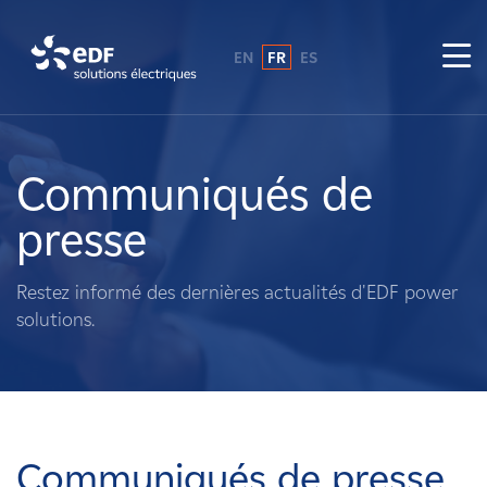
EN
FR
ES
Pourquoi EDF power solutions ?
A propos de nous
Communiqués de
presse
Ce que nous faisons
Restez informé des dernières actualités d'EDF power
Propriétaires fonciers
solutions.
Fournisseurs
Projets
Communiqués de presse