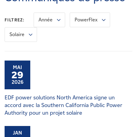
Carrières
Année
PowerFlex
FILTREZ:
Nouvelles
Solaire
Contactez-nous
Affiliés
MAI
29
2026
EDF power solutions North America signe un
accord avec la Southern California Public Power
Authority pour un projet solaire
JAN